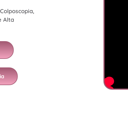
 Colposcopia,
e Alta
o
ia