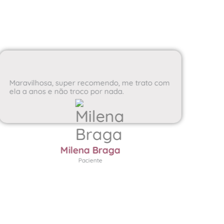
Maravilhosa, super recomendo, me trato com
Dou
ela a anos e não troco por nada.
con
con
pre
pac
esc
nad
Milena Braga
Paciente