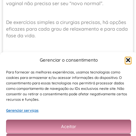
vaginal não precisa ser seu “novo normal”.
De exercícios simples a cirurgias precisas, há opções
eficazes para cada grau de relaxamento e para cada
fase da vida.
O passo essencial é procurar um profissional de
Gerenciar o consentimento
confiança
, discutir expectativas e escolher a
abordagem que combine resultados, segurança e
Para fornecer as melhores experiências, usamos tecnologias como
bem-estar emocional.
cookies para armazenar e/ou acessar informações do dispositivo. O
consentimento para essas tecnologias nos permitirá processar dados
como comportamento de navegação ou IDs exclusivos neste site. Não
Lembre-se: ao cuidar da saúde íntima, você fortalece
consentir ou retirar o consentimento pode afetar negativamente certos
não apenas músculos e colágeno, mas também
recursos e funções.
autoestima e prazer, pilares de uma vida sexual plena
Gerenciar serviços
e feliz.
Aceitar
Você merece sentir-se bem em seu próprio corpo.